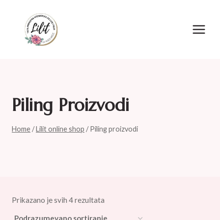
Skip
to
content
Piling Proizvodi
Home
/
Lilit online shop
/
Piling proizvodi
Prikazano je svih 4 rezultata