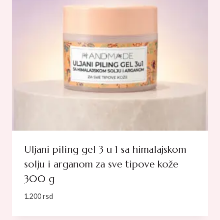
Uljani piling gel 3 u 1 sa himalajskom
solju i arganom za sve tipove kože
300 g
1.200
rsd