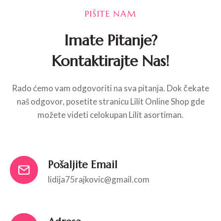
PIŠITE NAM
Imate Pitanje?
Kontaktirajte Nas!
Rado ćemo vam odgovoriti na sva pitanja. Dok čekate
naš odgovor, posetite stranicu Lilit Online Shop gde
možete videti celokupan Lilit asortiman.
Pošaljite Email
lidija75rajkovic@gmail.com