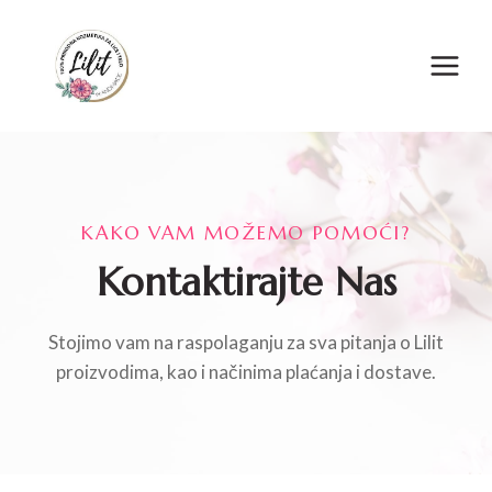
Skip
to
content
KAKO VAM MOŽEMO POMOĆI?
Kontaktirajte Nas
Stojimo vam na raspolaganju za sva pitanja o Lilit
proizvodima, kao i načinima plaćanja i dostave.