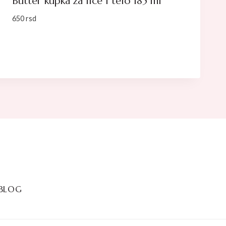
Butter kupka za lice i telo 185 ml
650
rsd
BLOG