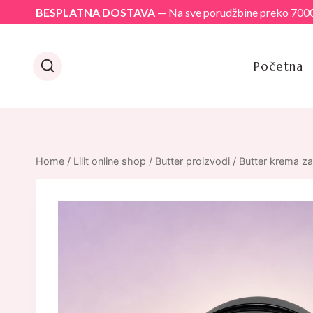
Skip
BESPLATNA DOSTAVA
— Na sve porudžbine preko 7000
to
content
Početna
Home
/
Lilit online shop
/
Butter proizvodi
/
Butter krema za