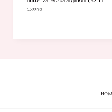
Butter za telo sa arganom 150 ml
1.500
rsd
HOM