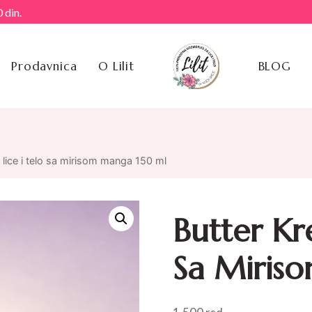
 din.
Prodavnica
O Lilit
BLOG
 lice i telo sa mirisom manga 150 ml
Butter Kr
Sa Miris