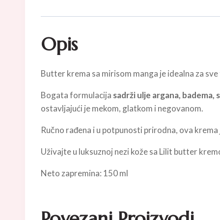
Opis
Butter krema sa mirisom manga je idealna za sve t
Bogata formulacija
sadrži ulje argana, badema,
ostavljajući je mekom, glatkom i negovanom.
Ručno rađena i u potpunosti prirodna, ova krema je 
Uživajte u luksuznoj nezi kože sa Lilit butter kre
Neto zapremina: 150 ml
Povezani Proizvodi