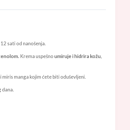
 12 sati od nanošenja.
ntenolom.
Krema uspešno
umiruje i hidrira kožu
,
i miris manga kojim ćete biti oduševljeni.
g dana.