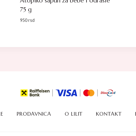
Atopiko sapun za bebe i odrasle
75 g
950
rsd
E
PRODAVNICA
O LILIT
KONTAKT