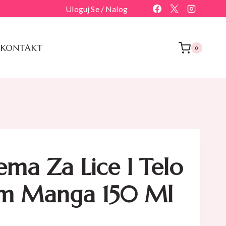
Uloguj Se / Nalog
KONTAKT
0
ema Za Lice I Telo
om Manga 150 Ml