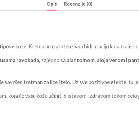
Opis
Recenzije (0)
ipove kože. Krema pruža intenzivnu hidrataciju koja traje do
 susama i avokada
, zajedno sa
alantoinom, aloja verom i pa
savršen tretman za lice i telo. Uz sve pozitivne efekte, tu je 
mom, koja će vašu kožu učiniti blistavom i zdravom tokom celo