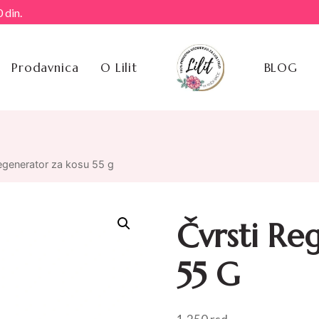
 din.
Prodavnica
O Lilit
BLOG
regenerator za kosu 55 g
Čvrsti Re
55 G