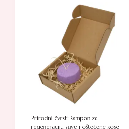
Prirodni čvrsti šampon za
regeneraciju suve i oštećene kose