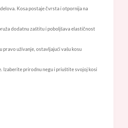
 delova. Kosa postaje čvrsta i otpornija na
 pruža dodatnu zaštitu i poboljšava elastičnost
u pravo uživanje, ostavljajući vašu kosu
 Izaberite prirodnu negu i priuštite svojoj kosi