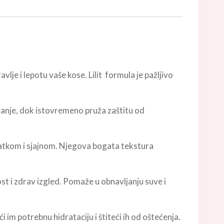
je i lepotu vaše kose. Lilit formula je pažljivo
avanje, dok istovremeno pruža zaštitu od
glatkom i sjajnom. Njegova bogata tekstura
t i zdrav izgled. Pomaže u obnavljanju suve i
im potrebnu hidrataciju i štiteći ih od oštećenja.