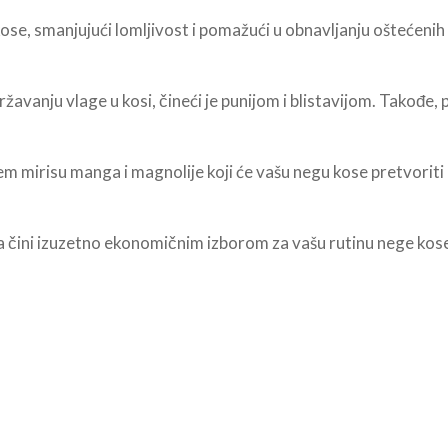
ose, smanjujući lomljivost i pomažući u obnavljanju oštećenih
žavanju vlage u kosi, čineći je punijom i blistavijom. Takođe,
m mirisu manga i magnolije koji će vašu negu kose pretvoriti 
ga čini izuzetno ekonomičnim izborom za vašu rutinu nege kose.