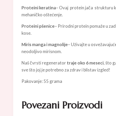
Proteini keratina
– Ovaj protein jača strukturu k
mehaničko oštećenje.
Proteini pšenice
– Prirodni protein pomaže u zadr
kose.
Miris manga i magnolije
– Uživajte u osvežavajuće
neodoljivo mirisnom.
Naš čvrsti regenerator
traje oko 6 meseci
, što 
sve što joj je potrebno za zdrav i blistav izgled!
Pakovanje: 55 grama
Povezani Proizvodi