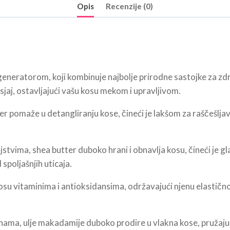
Opis
Recenzije (0)
neratorom, koji kombinuje najbolje prirodne sastojke za zdravl
 sjaj, ostavljajući vašu kosu mekom i upravljivom.
er pomaže u detangliranju kose, čineći je lakšom za raščešlj
stvima, shea butter duboko hrani i obnavlja kosu, čineći je 
spoljašnjih uticaja.
u vitaminima i antioksidansima, održavajući njenu elastičnos
ama, ulje makadamije duboko prodire u vlakna kose, pružajući 