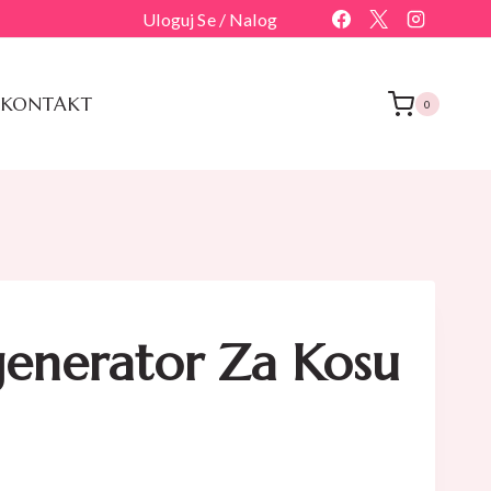
Uloguj Se / Nalog
KONTAKT
0
generator Za Kosu