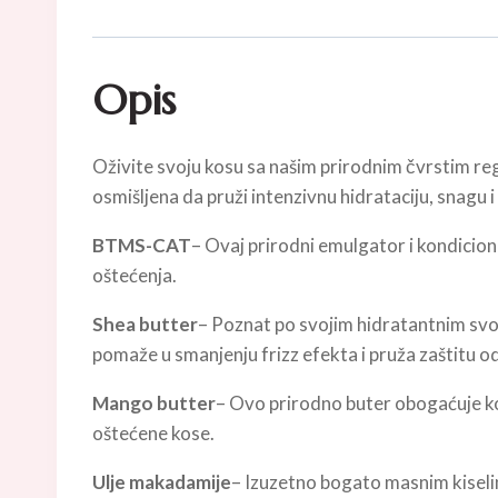
Opis
Oživite svoju kosu sa našim prirodnim čvrstim rege
osmišljena da pruži intenzivnu hidrataciju, snagu i
BTMS-CAT
– Ovaj prirodni emulgator i kondicion
oštećenja.
Shea butter
– Poznat po svojim hidratantnim svoj
pomaže u smanjenju frizz efekta i pruža zaštitu od 
Mango butter
– Ovo prirodno buter obogaćuje kos
oštećene kose.
Ulje makadamije
– Izuzetno bogato masnim kiselin