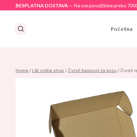
Skip
BESPLATNA DOSTAVA
— Na sve porudžbine preko 7000
to
content
Početna
Home
/
Lilit online shop
/
Čvrsti šamponi za kosu
/
Čvrsti 